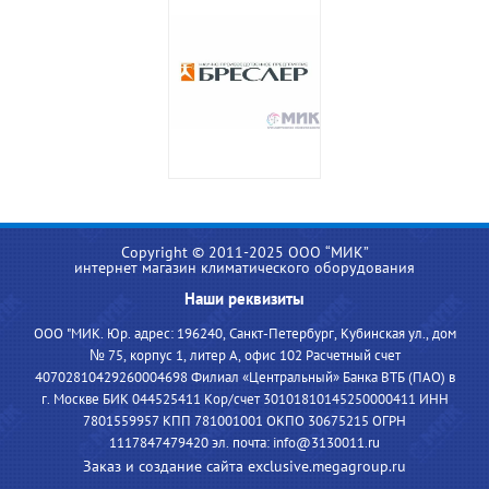
Copyright © 2011-2025 ООО “МИК”
интернет магазин климатического оборудования
Наши реквизиты
ООО "МИК. Юр. адрес: 196240, Санкт-Петербург, Кубинская ул., дом
№ 75, корпус 1, литер А, офис 102 Расчетный счет
40702810429260004698 Филиал «Центральный» Банка ВТБ (ПАО) в
г. Москве БИК 044525411 Кор/счет 30101810145250000411 ИНН
7801559957 КПП 781001001 ОКПО 30675215 ОГРН
1117847479420 эл. почта: info@3130011.ru
Заказ и создание сайта exclusive.megagroup.ru