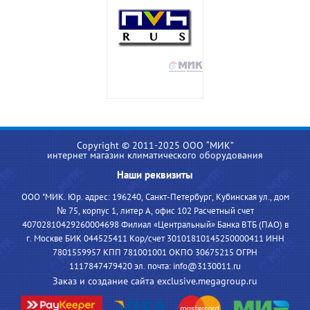
Copyright © 2011-2025 ООО “МИК”
интернет магазин климатического оборудования
Наши реквизиты
ООО "МИК. Юр. адрес: 196240, Санкт-Петербург, Кубинская ул., дом
№ 75, корпус 1, литер А, офис 102 Расчетный счет
40702810429260004698 Филиал «Центральный» Банка ВТБ (ПАО) в
г. Москве БИК 044525411 Кор/счет 30101810145250000411 ИНН
7801559957 КПП 781001001 ОКПО 30675215 ОГРН
1117847479420 эл. почта: info@3130011.ru
Заказ и создание сайта exclusive.megagroup.ru